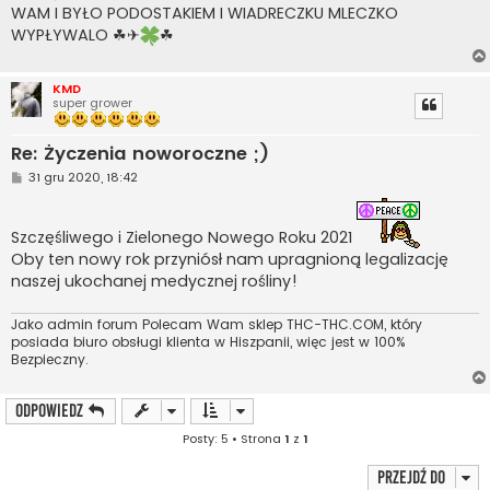
t
WAM I BYŁO PODOSTAKIEM I WIADRECZKU MLECZKO
WYPŁYWALO ☘✈
☘
KMD
super grower
Re: Życzenia noworoczne ;)
P
31 gru 2020, 18:42
o
s
t
Szczęśliwego i Zielonego Nowego Roku 2021
Oby ten nowy rok przyniósł nam upragnioną legalizację
naszej ukochanej medycznej rośliny!
Jako admin forum Polecam Wam sklep THC-THC.COM, który
posiada biuro obsługi klienta w Hiszpanii, więc jest w 100%
Bezpieczny.
ODPOWIEDZ
Posty: 5 • Strona
1
z
1
Przejdź do