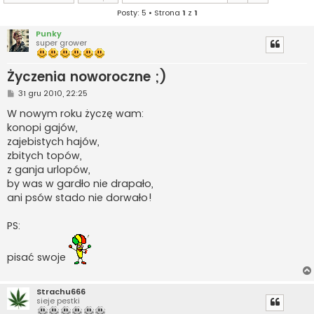
Posty: 5 • Strona
1
z
1
Punky
super grower
Życzenia noworoczne ;)
P
31 gru 2010, 22:25
o
s
W nowym roku życzę wam:
t
konopi gajów,
zajebistych hajów,
zbitych topów,
z ganja urlopów,
by was w gardło nie drapało,
ani psów stado nie dorwało!
PS:
pisać swoje
Strachu666
sieje pestki