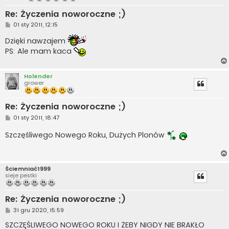
Re: Życzenia noworoczne ;)
P
01 sty 2011, 12:15
o
s
Dzięki nawzajem
t
PS: Ale mam kaca
Holender
grower
Re: Życzenia noworoczne ;)
P
01 sty 2011, 18:47
o
s
Szczęśliwego Nowego Roku, Dużych Plonów
t
Ściemniać1999
sieje pestki
Re: Życzenia noworoczne ;)
P
31 gru 2020, 15:59
o
s
SZCZĘŚLIWEGO NOWEGO ROKU I ŻEBY NIGDY NIE BRAKŁO