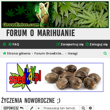
Forum o Marihuanie
FAQ
Zarejestruj się
Zaloguj się
S
Strona główna
Forum GrowEnter.com - Forum Dyskusyjne o Marihuanie
Uwagi
z
u
k
a
j
Życzenia noworoczne ;)
Szukaj
Wyszukiwan
ODPOWIEDZ