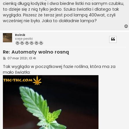
cienką długą łodyżkę i dwa biedne listki na samym czubku,
to dzieje się z nią tylko jedno. Szuka światła i dlatego tak
wygląda. Piszesz że teraz jest pod lampą 400wat, czyli
wcześniej nie była. Jaka to dokładnie lampa?
Rolnik
sieje pestki
Re: Automaty wolno rosną
P
07 mar 2021, 13:41
o
s
Tak wygląda w początkowej fazie roślina, która ma za
t
mało światła: