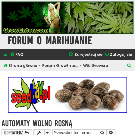
Forum o Marihuanie
FAQ
Zarejestruj się
Zaloguj się
S
Strona główna
Forum GrowEnter.com - Forum Dyskusyjne o Marihuanie
Wiki Growera
z
u
k
a
j
Automaty wolno rosną
Szukaj
Wyszukiwan
ODPOWIEDZ