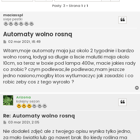
Posty: 3 • Strona
1
z
1
maciasspl
sieje pestki
Automaty wolno rosną
P
02 mar 2021, 18:49
o
s
Witam,moje automaty maja juz okolo 2 tygodnie i bardzo
t
wolno rosną, łodygi sa dlugie a liscie malutki maja okolo
10cm, sa teraz w boxie pod lampa 400w, macie jakies rady
co zrobic? czym podlewac,ile podlewac,mam jeszcze
jedno nasiono,moglby ktos wytlumaczyc jak zasadzic i co
robic zeby cos z tego wyrosło ?
Arizona
kolejny sezon
Re: Automaty wolno rosną
P
03 mar 2021, 2:05
o
s
Nie dodałeś zdjęć ale z twojego opisu wynika tylko jedno,
t
za mało światła lub go nawet brak. Bo kiedy roślina ma