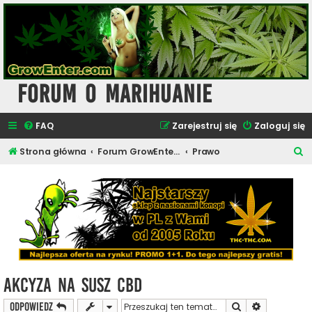
Forum o Marihuanie
FAQ
Zarejestruj się
Zaloguj się
S
Strona główna
Forum GrowEnter.com - Inne Tematy
Prawo
z
u
k
a
j
Akcyza na susz CBD
Szukaj
Wyszukiwan
ODPOWIEDZ