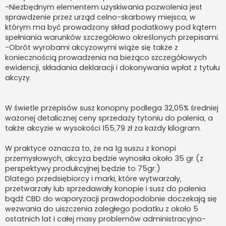
-Niezbędnym elementem uzyskiwania pozwolenia jest
sprawdzenie przez urząd celno-skarbowy miejsca, w
którym ma być prowadzony skład podatkowy pod kątem
spełniania warunków szczegółowo określonych przepisami.
-Obrót wyrobami akcyzowymi wiąże się także z
koniecznością prowadzenia na bieżąco szczegółowych
ewidencji, składania deklaracji i dokonywania wpłat z tytułu
akcyzy.
W świetle przepisów susz konopny podlega 32,05% średniej
ważonej detalicznej ceny sprzedaży tytoniu do palenia, a
także akcyzie w wysokości 155,79 zł za każdy kilogram.
W praktyce oznacza to, że na 1g suszu z konopi
przemysłowych, akcyza będzie wynosiła około 35 gr (z
perspektywy produkcyjnej będzie to 75gr.)
Dlatego przedsiębiorcy i marki, które wytwarzały,
przetwarzały lub sprzedawały konopie i susz do palenia
bądź CBD do waporyzacji prawdopodobnie doczekają się
wezwania do uiszczenia zaległego podatku z około 5
ostatnich lat i całej masy problemów administracyjno-