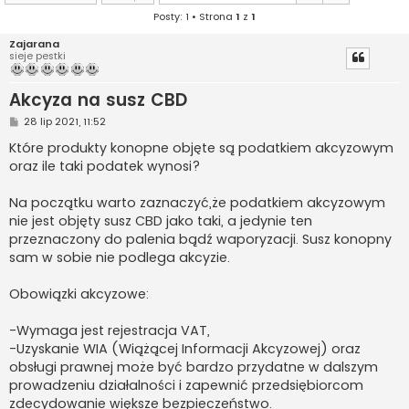
Posty: 1 • Strona
1
z
1
Zajarana
sieje pestki
Akcyza na susz CBD
P
28 lip 2021, 11:52
o
s
Które produkty konopne objęte są podatkiem akcyzowym
t
oraz ile taki podatek wynosi?
Na początku warto zaznaczyć,że podatkiem akcyzowym
nie jest objęty susz CBD jako taki, a jedynie ten
przeznaczony do palenia bądź waporyzacji. Susz konopny
sam w sobie nie podlega akcyzie.
Obowiązki akcyzowe:
-Wymaga jest rejestracja VAT,
-Uzyskanie WIA (Wiążącej Informacji Akcyzowej) oraz
obsługi prawnej może być bardzo przydatne w dalszym
prowadzeniu działalności i zapewnić przedsiębiorcom
zdecydowanie większe bezpieczeństwo.