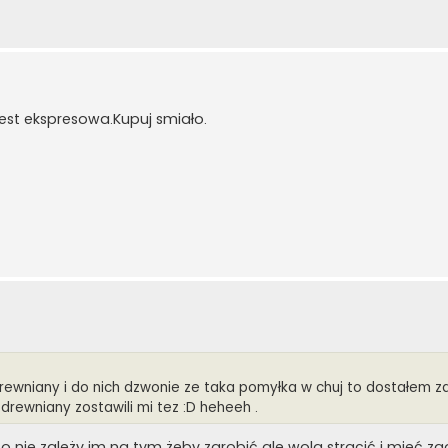
est ekspresowa.Kupuj smiało.
drewniany i do nich dzwonie ze taka pomyłka w chuj to dostałem za
n drewniany zostawili mi tez :D heheeh .
m to nie zależy im na tym żeby zarobić ale wolą stracić i mieć