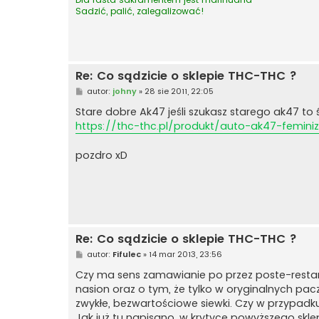
Sadzić, palić, zalegalizować!
Re: Co sądzicie o sklepie THC-THC ?
P
autor:
johny
»
28 sie 2011, 22:05
o
s
Stare dobre Ak47 jeśli szukasz starego ak47 to 
t
https://thc-thc.pl/produkt/auto-ak47-femin
pozdro xD
Re: Co sądzicie o sklepie THC-THC ?
P
autor:
Fifulec
»
14 mar 2013, 23:56
o
s
Czy ma sens zamawianie po przez poste-restan
t
nasion oraz o tym, że tylko w oryginalnych pac
zwykłe, bezwartościowe siewki. Czy w przypadk
Jak już tu napisano, w krytyce powyższego skl