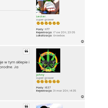
Lecter.
super grower
Posty:
1177
Rejestracja:
17 sie 2011, 23:05
Lokalizacja:
Growbox.
N
a
g
ó
r
e w tym sklepie i
ę
dorodne. Ja
johny
super grower
Posty:
1837
Rejestracja:
31 mar 2011, 14:35
N
a
g