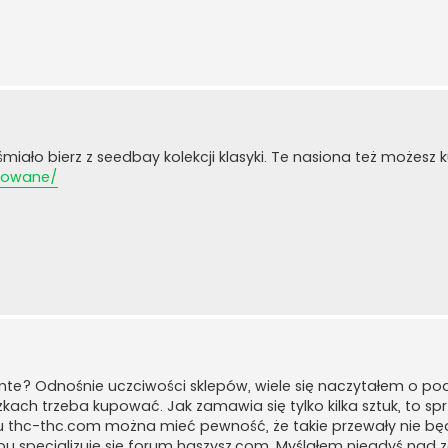
śmiało bierz z seedbay kolekcji klasyki. Te nasiona też możesz 
izowane/
te? Odnośnie uczciwości sklepów, wiele się naczytałem o po
zkach trzeba kupować. Jak zamawia się tylko kilka sztuk, to s
u thc-thc.com można mieć pewność, że takie przewały nie bę
epu specjalizuje się forum haszysz.com. Myślałem niegdyś nad