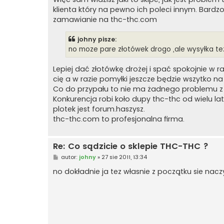
klienta który na pewno ich poleci innym. Bardzo
zamawianie na thc-thc.com
johny pisze:
no moze pare złotówek drogo ,ale wysyłka tez
Lepiej dać złotówkę drożej i spać spokojnie w r
cię a w razie pomyłki jeszcze będzie wszytko na
Co do przypału to nie ma żadnego problemu z
Konkurencja robi koło dupy thc-thc od wielu l
plotek jest forum.haszysz.
thc-thc.com to profesjonalna firma.
Re: Co sądzicie o sklepie THC-THC ?
P
autor:
johny
»
27 sie 2011, 13:34
o
s
no dokładnie ja tez własnie z początku sie na
t