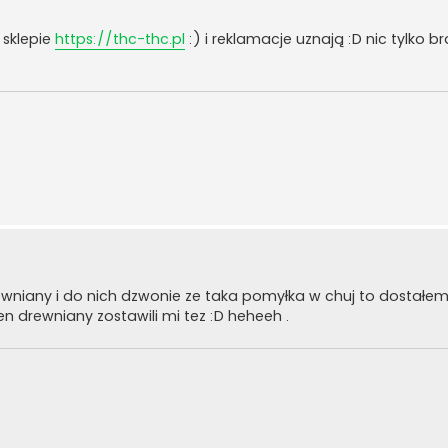
 sklepie
https://thc-thc.pl
:) i reklamacje uznają :D nic tylko br
ewniany i do nich dzwonie ze taka pomyłka w chuj to dostałem
 ten drewniany zostawili mi tez :D heheeh .