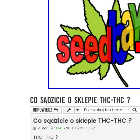
Co sądzicie o sklepie THC-THC ?
S
ODPOWIEDZ
Co sądzicie o sklepie THC-THC ?
P
autor:
Lecter.
»
26 sie 2011, 15:57
o
s
THC-THC ?