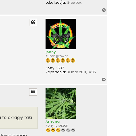
Lokalizacja:
Growbox.
N
a
g
ó
r
ę
johny
super grower
Posty:
1837
Rejestracja:
31 mar 2011, 14:35
N
a
g
ó
r
ę
 to okragły taki
Arizona
kolejny sezon
 zadowolonego