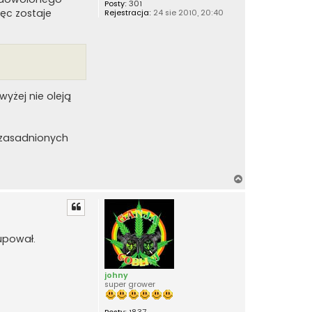
Posty:
301
ięc zostaje
Rejestracja:
24 sie 2010, 20:40
wyżej nie oleją
euzasadnionych
N
a
g
ó
r
upował.
ę
johny
super grower