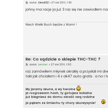
P
autor:
ZeuS22
»
27 sie 2011, 1:42
o
s
johny ma racje ja już 3 raz się nie zawiodłem na
t
Niech Wielki Buch będzie z Wami !
Re: Co sądzicie o sklepie THC-THC ?
P
autor:
Lecter.
»
27 sie 2011, 1:50
o
s
raz zamówiłem młynek okrakły a przysłali mi dr
t
taki jak chciałem i 4 x ak47 auto gratis . a no i
My jaramy skuna, a wy heroine
ja rozgrzewam hash, ty gotujesz kokaine
już biegniesz do domu okraść swą rodzine
ja pękam ze śmiechu ty chory skurwysynie!