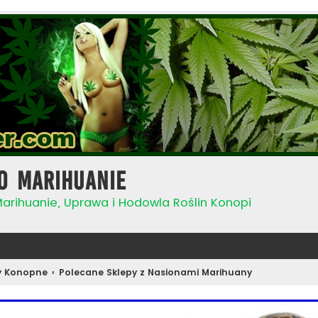
o Marihuanie
Marihuanie, Uprawa i Hodowla Roślin Konopi
y Konopne
Polecane Sklepy z Nasionami Marihuany