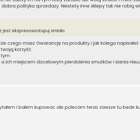
 dobra polityka sprzedaży. Niestety inne sklepy tak nie robią w
 jest ekspresowa.Kupuj smiało.
azie czego masz Gwarancję na produkty i jak kolega napisałeś 
 twoją korzyść.
 tym.
at a ich miejscem docelowym pierdolenia smutków i siania ni
czytałem i bałem kupowac ale polecam teraz zawsze tu bede k