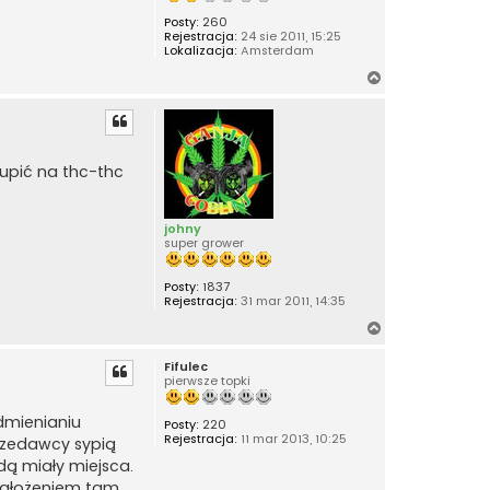
Posty:
260
Rejestracja:
24 sie 2011, 15:25
Lokalizacja:
Amsterdam
N
a
g
ó
r
kupić na thc-thc
ę
johny
super grower
Posty:
1837
Rejestracja:
31 mar 2011, 14:35
N
a
Fifulec
g
pierwsze topki
ó
r
dmienianiu
Posty:
220
ę
Rejestracja:
11 mar 2013, 10:25
przedawcy sypią
dą miały miejsca.
 założeniem tam