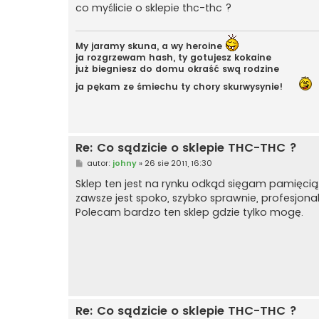
t
co myślicie o sklepie thc-thc ?
My jaramy skuna, a wy heroine
ja rozgrzewam hash, ty gotujesz kokaine
już biegniesz do domu okraść swą rodzine
ja pękam ze śmiechu ty chory skurwysynie!
Re: Co sądzicie o sklepie THC-THC ?
P
autor:
johny
»
26 sie 2011, 16:30
o
s
Sklep ten jest na rynku odkąd sięgam pamięcią.
t
zawsze jest spoko, szybko sprawnie, profesjonaln
Polecam bardzo ten sklep gdzie tylko mogę.
Re: Co sądzicie o sklepie THC-THC ?