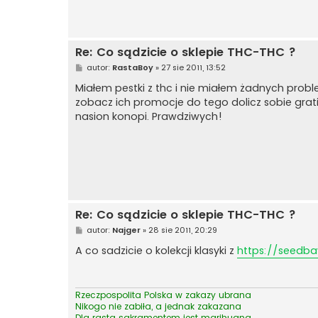
Re: Co sądzicie o sklepie THC-THC ?
P
autor:
RastaBoy
»
27 sie 2011, 13:52
o
s
Miałem pestki z thc i nie miałem żadnych proble
t
zobacz ich promocje do tego dolicz sobie grati
nasion konopi. Prawdziwych!
Re: Co sądzicie o sklepie THC-THC ?
P
autor:
Najger
»
28 sie 2011, 20:29
o
s
A co sadzicie o kolekcji klasyki z
https://seedba
t
Rzeczpospolita Polska w zakazy ubrana
Nikogo nie zabiła, a jednak zakazana
Dla rasta sakramentem jest marihuana