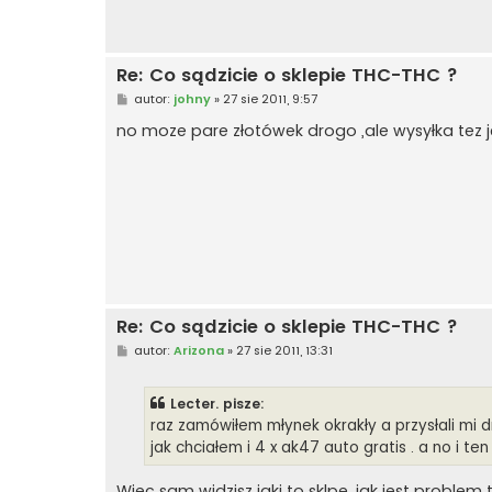
Re: Co sądzicie o sklepie THC-THC ?
P
autor:
johny
»
27 sie 2011, 9:57
o
s
no moze pare złotówek drogo ,ale wysyłka tez j
t
Re: Co sądzicie o sklepie THC-THC ?
P
autor:
Arizona
»
27 sie 2011, 13:31
o
s
t
Lecter. pisze:
raz zamówiłem młynek okrakły a przysłali mi 
jak chciałem i 4 x ak47 auto gratis . a no i te
Więc sam widzisz jaki to sklpe, jak jest proble