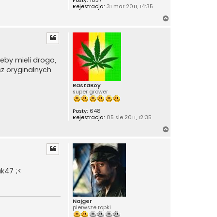
Posty:
1837
Rejestracja:
31 mar 2011, 14:35
N
a
g
ó
r
żeby mieli drogo,
ę
sz oryginalnych
RastaBoy
super grower
Posty:
648
Rejestracja:
05 sie 2011, 12:35
N
a
g
ó
r
k47 ;<
ę
Najger
pierwsze topki