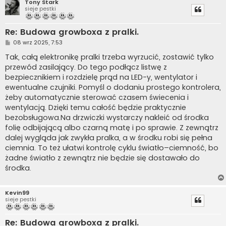
Tony Stark
sieje pestki
Re: Budowa growboxa z pralki.
P
08 wrz 2025, 7:53
o
s
Tak, całą elektronikę pralki trzeba wyrzucić, zostawić tylko
t
przewód zasilający. Do tego podłącz listwę z
bezpiecznikiem i rozdzielę prąd na LED-y, wentylator i
ewentualne czujniki. Pomyśl o dodaniu prostego kontrolera,
żeby automatycznie sterować czasem świecenia i
wentylacją. Dzięki temu całość będzie praktycznie
bezobsługowa.Na drzwiczki wystarczy nakleić od środka
folię odbijającą albo czarną matę i po sprawie. Z zewnątrz
dalej wygląda jak zwykła pralka, a w środku robi się pełna
ciemnia. To też ułatwi kontrolę cyklu światło–ciemność, bo
żadne światło z zewnątrz nie będzie się dostawało do
środka.
Kevin99
sieje pestki
Re: Budowa growboxa z pralki.