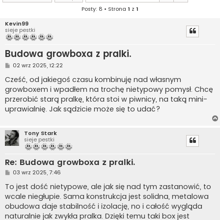
Posty: 8 • Strona
1
z
1
Kevin99
sieje pestki
Budowa growboxa z pralki.
P
02 wrz 2025, 12:22
o
s
Cześć, od jakiegoś czasu kombinuję nad własnym
t
growboxem i wpadłem na trochę nietypowy pomysł. Chcę
przerobić starą pralkę, która stoi w piwnicy, na taką mini-
uprawialnię. Jak sądzicie może się to udać?
Tony Stark
sieje pestki
Re: Budowa growboxa z pralki.
P
03 wrz 2025, 7:46
o
s
To jest dość nietypowe, ale jak się nad tym zastanowić, to
t
wcale niegłupie. Sama konstrukcja jest solidna, metalowa
obudowa daje stabilność i izolację, no i całość wygląda
naturalnie jak zwykła pralka. Dzięki temu taki box jest