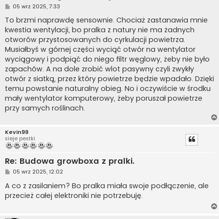
P
05 wrz 2025, 7:33
o
s
To brzmi naprawdę sensownie. Chociaż zastanawia mnie
t
kwestia wentylacji, bo pralka z natury nie ma żadnych
otworów przystosowanych do cyrkulacji powietrza.
Musiałbyś w górnej części wyciąć otwór na wentylator
wyciągowy i podpiąć do niego filtr węglowy, żeby nie było
zapachów. A na dole zrobić wlot pasywny czyli zwykły
otwór z siatką, przez który powietrze będzie wpadało. Dzięki
temu powstanie naturalny obieg. No i oczywiście w środku
mały wentylator komputerowy, żeby poruszał powietrze
przy samych roślinach.
Kevin99
sieje pestki
Re: Budowa growboxa z pralki.
P
05 wrz 2025, 12:02
o
s
A co z zasilaniem? Bo pralka miała swoje podłączenie, ale
t
przecież całej elektroniki nie potrzebuję.