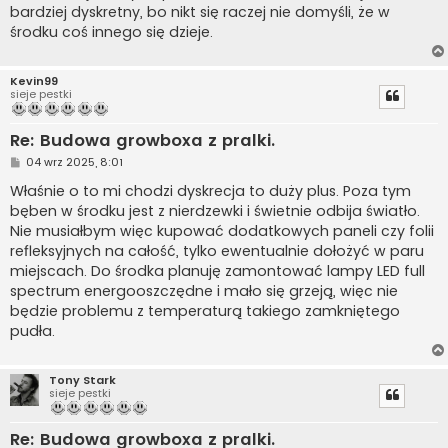
bardziej dyskretny, bo nikt się raczej nie domyśli, że w
środku coś innego się dzieje.
Kevin99
sieje pestki
Re: Budowa growboxa z pralki.
P
04 wrz 2025, 8:01
o
s
Właśnie o to mi chodzi dyskrecja to duży plus. Poza tym
t
bęben w środku jest z nierdzewki i świetnie odbija światło.
Nie musiałbym więc kupować dodatkowych paneli czy folii
refleksyjnych na całość, tylko ewentualnie dołożyć w paru
miejscach. Do środka planuję zamontować lampy LED full
spectrum energooszczędne i mało się grzeją, więc nie
będzie problemu z temperaturą takiego zamkniętego
pudła.
Tony Stark
sieje pestki
Re: Budowa growboxa z pralki.