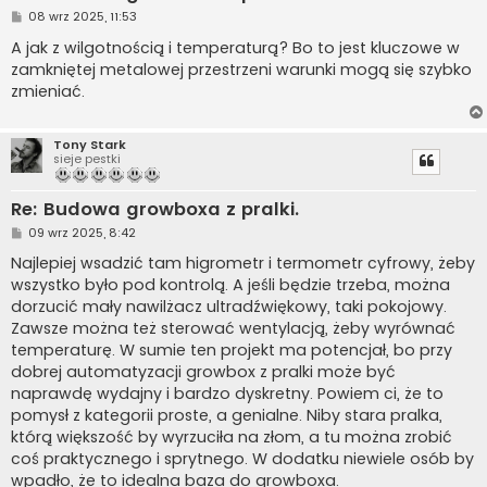
P
08 wrz 2025, 11:53
o
s
A jak z wilgotnością i temperaturą? Bo to jest kluczowe w
t
zamkniętej metalowej przestrzeni warunki mogą się szybko
zmieniać.
Tony Stark
sieje pestki
Re: Budowa growboxa z pralki.
P
09 wrz 2025, 8:42
o
s
Najlepiej wsadzić tam higrometr i termometr cyfrowy, żeby
t
wszystko było pod kontrolą. A jeśli będzie trzeba, można
dorzucić mały nawilżacz ultradźwiękowy, taki pokojowy.
Zawsze można też sterować wentylacją, żeby wyrównać
temperaturę. W sumie ten projekt ma potencjał, bo przy
dobrej automatyzacji growbox z pralki może być
naprawdę wydajny i bardzo dyskretny. Powiem ci, że to
pomysł z kategorii proste, a genialne. Niby stara pralka,
którą większość by wyrzuciła na złom, a tu można zrobić
coś praktycznego i sprytnego. W dodatku niewiele osób by
wpadło, że to idealna baza do growboxa.