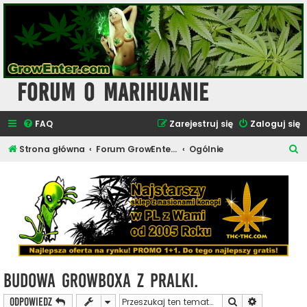
Forum o Marihuanie
FAQ
Zarejestruj się
Zaloguj się
S
Strona główna
Forum GrowEnter.com - Uprawa i Hodowla Konopi
Ogólnie
z
u
k
a
j
Budowa growboxa z pralki.
Szukaj
Wyszukiwan
ODPOWIEDZ