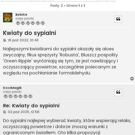
Posty: 2 • Strona
1
z
1
Bebite
sieje pestki
Kwiaty do sypialni
P
18 paź 2022, 10:43
o
s
Najlepszymi kwiatkami do sypialni okazały się aloes
t
zwyczajny, fikus sprężysty 'Robusta', Bluszcz pospolity
'Green Ripple' wyróżniają się tym, że jest nawilżający i
oczyszczający powietrze, szczególnie polecanym ze
względu na pochłanianie formaldehydu.
KociMagik
sieje pestki
Re: Kwiaty do sypialni
P
02 paź 2025, 12:58
o
s
Do sypialni najlepiej wybierać kwiaty, które wspierają relaks,
t
oczyszczają powietrze i dobrze znoszą warunki z
ograniczonym światłem. Oto kilka propozycji: