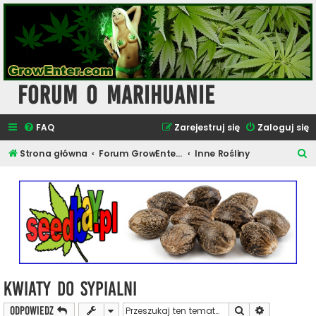
Forum o Marihuanie
FAQ
Zarejestruj się
Zaloguj się
S
Strona główna
Forum GrowEnter.com - Inne Tematy
Inne Rośliny
z
u
k
a
j
Kwiaty do sypialni
Szukaj
Wyszukiwan
ODPOWIEDZ