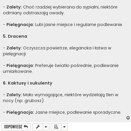
-
Zalety:
Choć rzadziej wybierana do sypialni, niektóre
odmiany odstraszają owady.
-
Pielęgnacja:
Lubi jasne miejsce i regularne podlewanie.
5. Dracena
-
Zalety:
Oczyszcza powietrze, elegancka i łatwa w
pielęgnacji.
-
Pielęgnacja:
Preferuje światło pośrednie, podlewanie
umiarkowane.
6. Kaktusy i sukulenty
-
Zalety:
Mało wymagające, niektóre wydzielają tlen w
nocy (np. grubosz).
-
Pielęgnacja:
Jasne miejsce, podlewanie sporadyczne.
ODPOWIEDZ