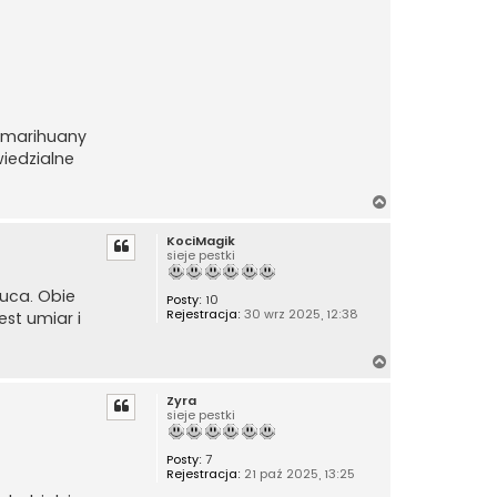
e marihuany
wiedzialne
N
a
KociMagik
g
sieje pestki
ó
r
łuca. Obie
Posty:
10
ę
Rejestracja:
30 wrz 2025, 12:38
est umiar i
N
a
Zyra
g
sieje pestki
ó
r
Posty:
7
ę
Rejestracja:
21 paź 2025, 13:25