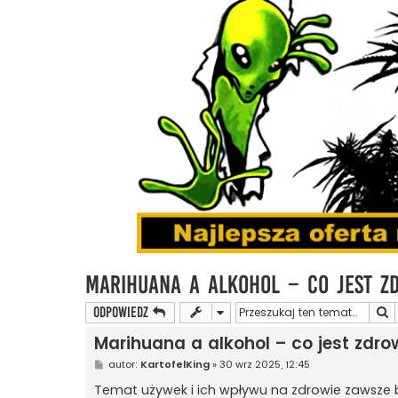
Marihuana a alkohol – co jest z
S
ODPOWIEDZ
Marihuana a alkohol – co jest zdr
P
autor:
KartofelKing
»
30 wrz 2025, 12:45
o
s
Temat używek i ich wpływu na zdrowie zawsze bu