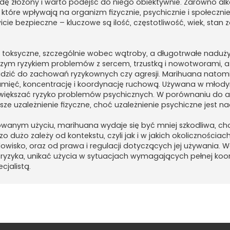
ę złożony i warto podejść do niego obiektywnie. Zarówno alkoh
óre wpływają na organizm fizycznie, psychicznie i społeczni
icie bezpieczne – kluczowe są ilość, częstotliwość, wiek, stan 
toksyczne, szczególnie wobec wątroby, a długotrwałe nadu
szym ryzykiem problemów z sercem, trzustką i nowotworami, a
zić do zachowań ryzykownych czy agresji. Marihuana natomi
amięć, koncentrację i koordynację ruchową. Używana w młod
większać ryzyko problemów psychicznych. W porównaniu do a
sze uzależnienie fizyczne, choć uzależnienie psychiczne jest n
kowanym użyciu, marihuana wydaje się być mniej szkodliwa, ch
zo dużo zależy od kontekstu, czyli jak i w jakich okoliczności
owisko, oraz od prawa i regulacji dotyczących jej używania. W
ryzyka, unikać użycia w sytuacjach wymagających pełnej koor
cjalistą.