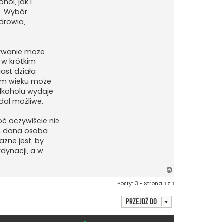
ol, jak i
e. Wybór
zdrowia,
żywanie może
 w krótkim
ast działa
ym wieku może
lkoholu wydaje
adal możliwe.
oć oczywiście nie
ach dana osoba
ażne jest, by
dynacji, a w
N
a
Posty: 3 • Strona
1
z
1
g
ó
Przejdź do
r
ę