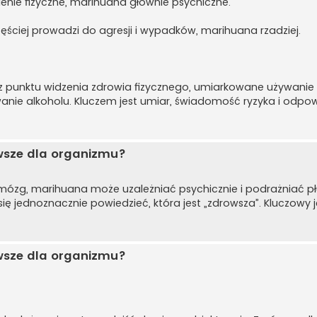
ienie fizyczne, marihuana głównie psychiczne.
ęściej prowadzi do agresji i wypadków, marihuana rzadziej.
le z punktu widzenia zdrowia fizycznego, umiarkowane używani
wanie alkoholu. Kluczem jest umiar, świadomość ryzyka i odpo
owsze dla organizmu?
z mózg, marihuana może uzależniać psychicznie i podrażniać p
ię jednoznacznie powiedzieć, która jest „zdrowsza”. Kluczowy j
owsze dla organizmu?