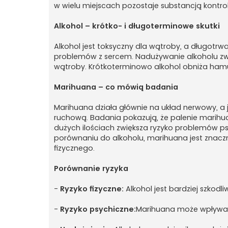
t
w wielu miejscach pozostaje substancją kontro
Alkohol – krótko- i długoterminowe skutki
Alkohol jest toksyczny dla wątroby, a długotrw
problemów z sercem. Nadużywanie alkoholu zwi
wątroby. Krótkoterminowo alkohol obniża hamu
Marihuana – co mówią badania
Marihuana działa głównie na układ nerwowy, a 
ruchową. Badania pokazują, że palenie marih
dużych ilościach zwiększa ryzyko problemów ps
porównaniu do alkoholu, marihuana jest znaczni
fizycznego.
Porównanie ryzyka
-
Ryzyko fizyczne:
Alkohol jest bardziej szkodli
-
Ryzyko psychiczne:
Marihuana może wpływać 