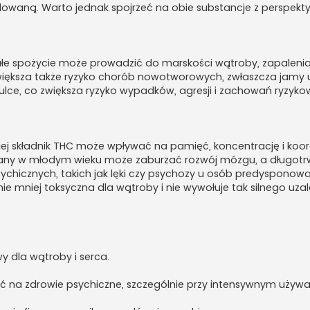
lowaną. Warto jednak spojrzeć na obie substancje z perspekt
ałe spożycie może prowadzić do marskości wątroby, zapalenia t
ększa także ryzyko chorób nowotworowych, zwłaszcza jamy ust
lce, co zwiększa ryzyko wypadków, agresji i zachowań ryzyko
jej składnik THC może wpływać na pamięć, koncentrację i koo
uany w młodym wieku może zaburzać rozwój mózgu, a długotr
ychicznych, takich jak lęki czy psychozy u osób predysponow
e mniej toksyczna dla wątroby i nie wywołuje tak silnego uzal
wy dla wątroby i serca.
na zdrowie psychiczne, szczególnie przy intensywnym używa