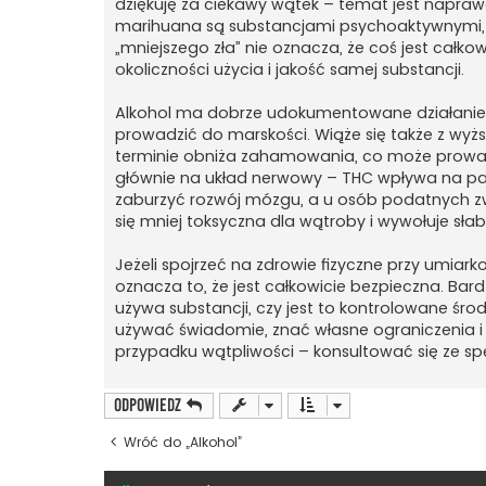
dziękuję za ciekawy wątek – temat jest naprawd
marihuana są substancjami psychoaktywnymi, kt
„mniejszego zła” nie oznacza, że coś jest całkow
okoliczności użycia i jakość samej substancji.
Alkohol ma dobrze udokumentowane działanie 
prowadzić do marskości. Wiąże się także z wyż
terminie obniża zahamowania, co może prowad
głównie na układ nerwowy – THC wpływa na p
zaburzyć rozwój mózgu, a u osób podatnych z
się mniej toksyczna dla wątroby i wywołuje słab
Jeżeli spojrzeć na zdrowie fizyczne przy umiar
oznacza to, że jest całkowicie bezpieczna. Bard
używa substancji, czy jest to kontrolowane środ
używać świadomie, znać własne ograniczenia i 
przypadku wątpliwości – konsultować się ze spe
ODPOWIEDZ
Wróć do „Alkohol”