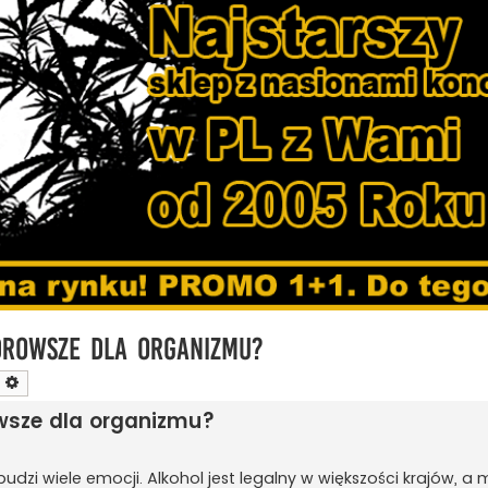
drowsze dla organizmu?
zukaj
Wyszukiwanie zaawansowane
owsze dla organizmu?
dzi wiele emocji. Alkohol jest legalny w większości krajów, a