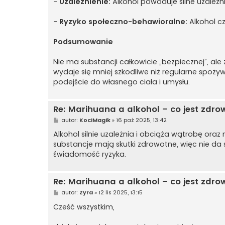
-
Uzależnienie:
Alkohol powoduje silne uzależn
-
Ryzyko społeczno-behawioralne:
Alkohol cz
Podsumowanie
Nie ma substancji całkowicie „bezpiecznej”, a
wydaje się mniej szkodliwe niż regularne spoży
podejście do własnego ciała i umysłu.
Re: Marihuana a alkohol – co jest zdr
P
autor:
KociMagik
»
16 paź 2025, 13:42
o
s
Alkohol silnie uzależnia i obciąża wątrobę ora
t
substancje mają skutki zdrowotne, więc nie da s
świadomość ryzyka.
Re: Marihuana a alkohol – co jest zdr
P
autor:
Zyra
»
12 lis 2025, 13:15
o
s
Cześć wszystkim,
t