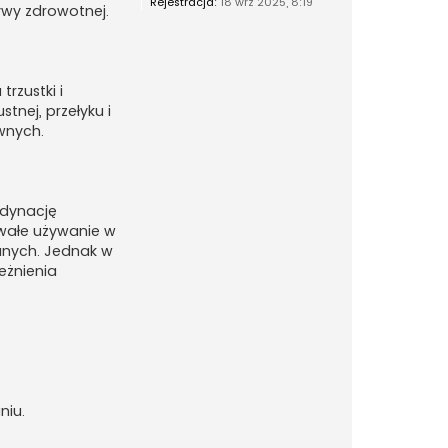
Rejestracja:
18 wrz 2025, 8:19
ywy zdrowotnej.
rzustki i
nej, przełyku i
wnych.
rdynację
wałe używanie w
anych. Jednak w
eżnienia
niu.