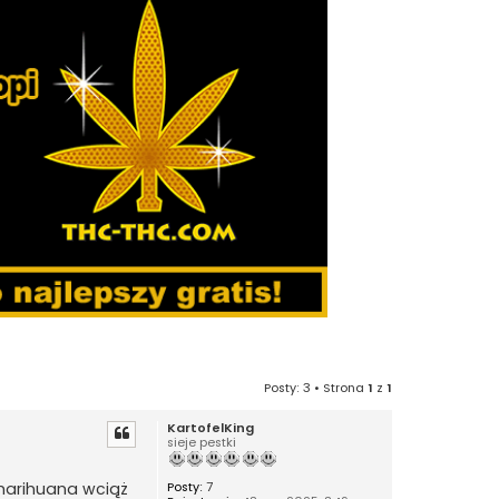
Posty: 3 • Strona
1
z
1
KartofelKing
sieje pestki
 marihuana wciąż
Posty:
7