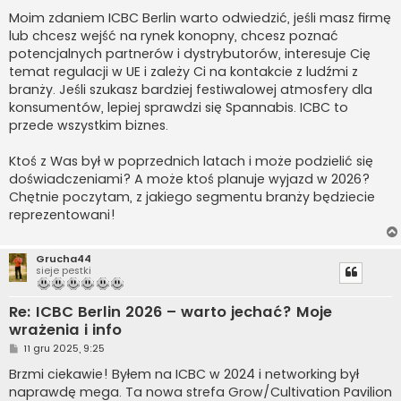
Moim zdaniem ICBC Berlin warto odwiedzić, jeśli masz firmę
lub chcesz wejść na rynek konopny, chcesz poznać
potencjalnych partnerów i dystrybutorów, interesuje Cię
temat regulacji w UE i zależy Ci na kontakcie z ludźmi z
branży. Jeśli szukasz bardziej festiwalowej atmosfery dla
konsumentów, lepiej sprawdzi się Spannabis. ICBC to
przede wszystkim biznes.
Ktoś z Was był w poprzednich latach i może podzielić się
doświadczeniami? A może ktoś planuje wyjazd w 2026?
Chętnie poczytam, z jakiego segmentu branży będziecie
reprezentowani!
Grucha44
sieje pestki
Re: ICBC Berlin 2026 – warto jechać? Moje
wrażenia i info
P
11 gru 2025, 9:25
o
s
Brzmi ciekawie! Byłem na ICBC w 2024 i networking był
t
naprawdę mega. Ta nowa strefa Grow/Cultivation Pavilion