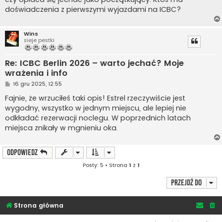
doświadczenia z pierwszymi wyjazdami na ICBC?
Wins
sieje pestki
Re: ICBC Berlin 2026 – warto jechać? Moje
wrażenia i info
P
16 gru 2025, 12:55
o
s
Fajnie, że wrzuciłeś taki opis! Estrel rzeczywiście jest
t
wygodny, wszystko w jednym miejscu, ale lepiej nie
odkładać rezerwacji noclegu. W poprzednich latach
miejsca znikały w mgnieniu oka.
ODPOWIEDZ
Posty: 5 • Strona
1
z
1
Przejdź do
Strona główna